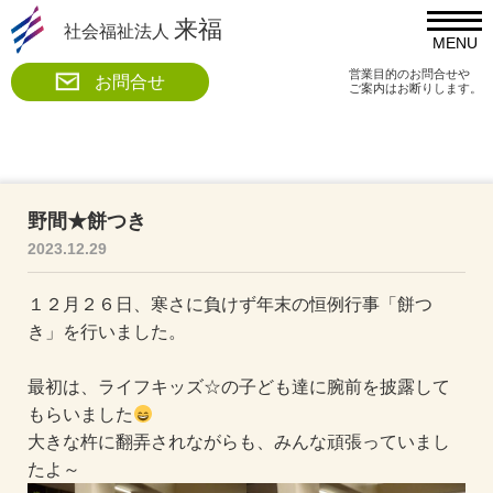
来福
社会福祉法人
MENU
営業目的のお問合せや
お問合せ
ご案内はお断りします。
野間★餅つき
2023.12.29
１２月２６日、寒さに負けず年末の恒例行事「餅つ
き」を行いました。
最初は、ライフキッズ☆の子ども達に腕前を披露して
もらいました
大きな杵に翻弄されながらも、みんな頑張っていまし
たよ～