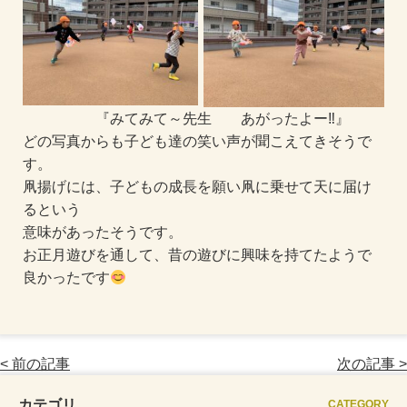
『みてみて～先生 あがったよー‼』
どの写真からも子ども達の笑い声が聞こえてきそうで
す。
凧揚げには、子どもの成長を願い凧に乗せて天に届け
るという
意味があったそうです。
お正月遊びを通して、昔の遊びに興味を持てたようで
良かったです
< 前の記事
次の記事 >
カテゴリ
CATEGORY