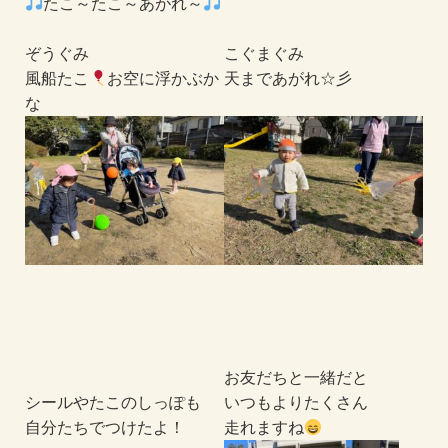
たこ～たこ～あがれ～
ぞうぐみ
こぐまぐみ
風船たこ
お空に浮かぶか
天まであがれ☆彡
な
お友だちと一緒だと
シールやたこのしっぽも
いつもよりたくさん
自分たちでつけたよ！
走れますね