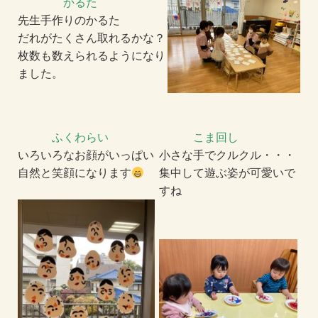
かるた
先
生手作りのかるた
だれがたくさん取れるかな？
枚数も数えられるようになり
ました。
ふくわらい
こま回し
いろいろなお顔がいっぱい
小さな手でクルクル・・・
自然と笑顔になります
集中して遊ぶ姿が可愛いで
すね